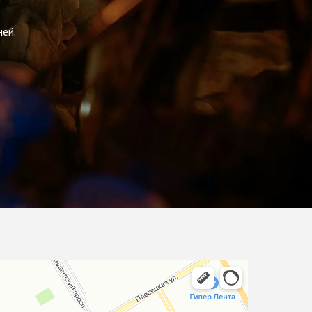
ней.
Город 812
Салон красоты в Санкт‑Петербурге
Салон бровей и ресниц в Санкт‑Петербурге