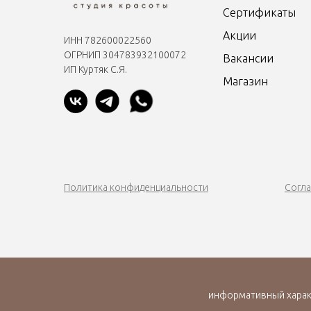
Сертификаты
Акции
ИНН 782600022560
ОГРНИП 304783932100072
Вакансии
ИП Куртяк С.Я.
Магазин
Политика конфиденциальности
Согла
информативный характ