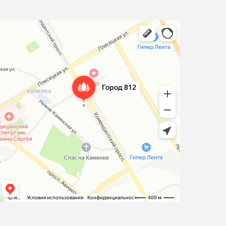
Город 812
Салон красоты в Санкт‑Петербурге
Салон бровей и ресниц в Санкт‑Петербурге