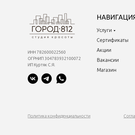
НАВИГАЦИ
Услуги
Сертификаты
Акции
ИНН 782600022560
ОГРНИП 304783932100072
Вакансии
ИП Куртяк С.Я.
Магазин
Политика конфиденциальности
Согла